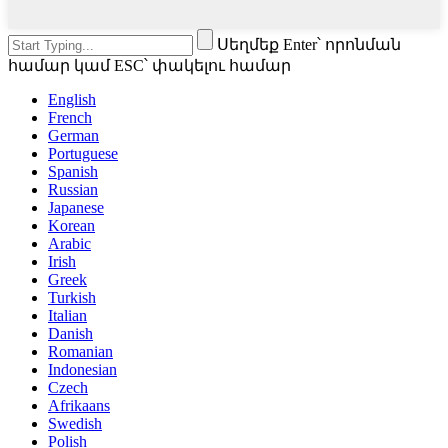
Սեղմեք Enter՝ որոնման
համար կամ ESC՝ փակելու համար
English
French
German
Portuguese
Spanish
Russian
Japanese
Korean
Arabic
Irish
Greek
Turkish
Italian
Danish
Romanian
Indonesian
Czech
Afrikaans
Swedish
Polish