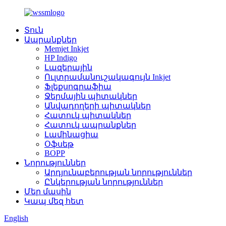
Տուն
Ապրանքներ
Memjet Inkjet
HP Indigo
Լազերային
Ուլտրամանուշակագույն Inkjet
Ֆլեքսոգրաֆիա
Ջերմային պիտակներ
Անվադողերի պիտակներ
Հատուկ պիտակներ
Հատուկ ապրանքներ
Լամինացիա
Օֆսեթ
BOPP
Նորություններ
Արդյունաբերության նորություններ
Ընկերության նորություններ
Մեր մասին
Կապ մեզ հետ
English