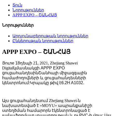
Տուն
Նորություններ
APPP EXPO – ՇԱՆՀԱՅ
Նորություններ
Արդյունաբերության նորություններ
Ընկերության նորություններ
APPP EXPO – ՇԱՆՀԱՅ
Յու
ne
18
դեպի 2
1
, 2021, Zhejiang Shawei
Digital
կմասնակցի APPP EXPO
ցուցահանդեսին
Շանհայի միջազգային
համաժողովների և ցուցահանդեսների
կենտրոնում:
Կրպակը թիվ է
6.2H A1032.
Այս ցուցահանդեսում Zhejiang Shawei-ն
նախատեսված է «MOYU» ապրանքանիշի
ստեղծման համար
որն է
կենտրոնացած է
լայնաֆորմատ տպագրության և ոչ PVC-ի վրա: Այս