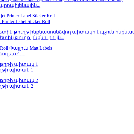
պրոպիլենային...
er Label Sticker Roll
ետիկ թուղթ ինքնուրույն...
ուլետ G...
թղթի պիտակ 1
թղթի պիտակ 2