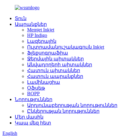
Տուն
Ապրանքներ
Memjet Inkjet
HP Indigo
Լազերային
Ուլտրամանուշակագույն Inkjet
Ֆլեքսոգրաֆիա
Ջերմային պիտակներ
Անվադողերի պիտակներ
Հատուկ պիտակներ
Հատուկ ապրանքներ
Լամինացիա
Օֆսեթ
BOPP
Նորություններ
Արդյունաբերության նորություններ
Ընկերության նորություններ
Մեր մասին
Կապ մեզ հետ
English