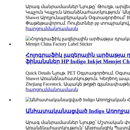
Արագ մանրամասներ Նյութը՝ Թուղթ, արվեստ
Կպչուն Կպչուն Առանձնահատկություն՝ Ան
Shawei Արդյունաբերական Օգտագործում՝ Busine
Փաթեթավորում. Ռուլետներ pp տոպրակո
հարցում
մանրամասն
Հոլոգրաֆիկ լազերային արծաթյ
ֆինանսներ HP Indigo Inkjet Memjet Chin
Quick Details Նյութ. PET Օգտագործում. 
Shawei Առանձնահատկություն. Կեղծող ապ
Zhejiang Facestock. Ապակե թղթի գլանափաթեթի 
հարցում
մանրամասն
Անհատականացված Indigo Առողջական 
Արագ մանրամասներ Նյութը՝ Մշտական ​​փա
Առանձնահատկություն՝ Անջրանցիկ Պատվեր