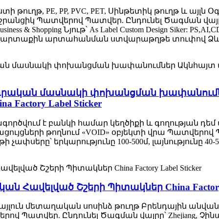
ի թուղթ, PE, PP, PVC, PET, Սինթետիկ թուղթ և այլ
ջրանցիկ Պատվերով Պատվեր. Ընդունել Ծագման վայրը
ss & Shopping Նյութ՝ As Label Custom Design Siker: PS
վ,արտաքին արտահանման ստվարաթղթե տուփով Ձևը.
ա դրական մասնակի փոխանցման խափանում
a Factory Label Sticker
Օգտագործվում է բանկի համար կեղծիքի և գողության դ
ացույցների թողնում «VOID» օբյեկտի վրա Պատվերով
չափսերը՝ երկարությունը 100-500մ, լայնությունը 40-535մ
Հավելված Շշերի Պիտակներ China Factory L
յլուն մետաղական սոսինձ թուղթ Բրենդային անվանում
ով Պատվեր. Ընդունել Ծագման վայրը՝ Zhejiang, Չի