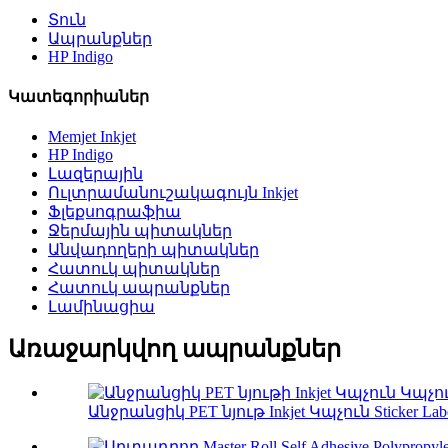
Տուն
Ապրանքներ
HP Indigo
Կատեգորիաներ
Memjet Inkjet
HP Indigo
Լազերային
Ուլտրամանուշակագույն Inkjet
Ֆլեքսոգրաֆիա
Ջերմային պիտակներ
Անվադողերի պիտակներ
Հատուկ պիտակներ
Հատուկ ապրանքներ
Լամինացիա
Առաջարկվող ապրանքներ
Անջրանցիկ PET նյութ Inkjet Կպչուն Sticker Labe