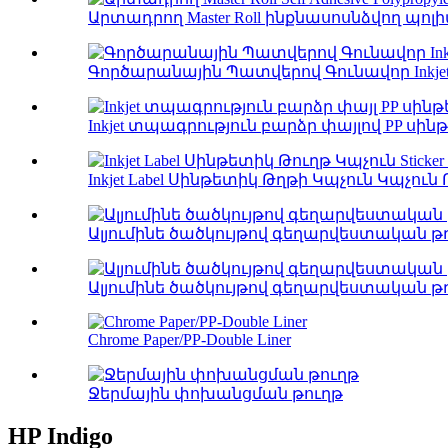
Արտադրող Master Roll ինքնասոսնձվող պոլի
Գործարանային Պատվերով Գունավոր Inkjet Print
Inkjet տպագրություն բարձր փայլով PP սինթ
Inkjet Label Սինթետիկ Թղթի Կպչուն Կպչուն Ռ
Ալյումինե ծածկույթով գեղարվեստական ​​
Ալյումինե ծածկույթով գեղարվեստական ​​
Chrome Paper/PP-Double Liner
Ջերմային փոխանցման թուղթ
HP Indigo